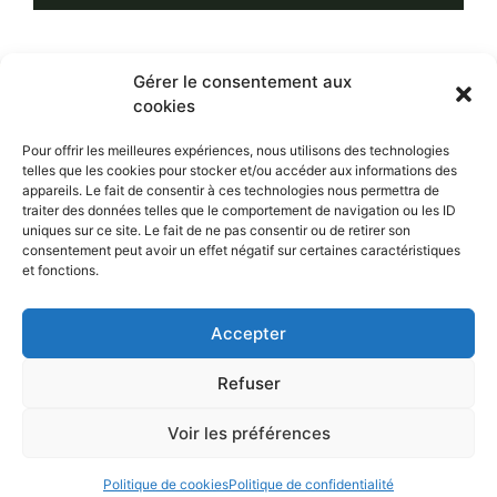
Gérer le consentement aux
cookies
HEURES D'OUVERTURES
POUR ME REJOINDRE
Pour offrir les meilleures expériences, nous utilisons des technologies
SUR RENDEZ-VOUS
telles que les cookies pour stocker et/ou accéder aux informations des
109-640 rue Dorchester St-Jean-
appareils. Le fait de consentir à ces technologies nous permettra de
sur-Richelieu, Qc, J3B 5A4
traiter des données telles que le comportement de navigation ou les ID
514 795 3551
uniques sur ce site. Le fait de ne pas consentir ou de retirer son
consentement peut avoir un effet négatif sur certaines caractéristiques
info@claudinerainville.com
et fonctions.
Accepter
SUIVEZ-MOI
Refuser
Voir les préférences
Politique de cookies
Politique de confidentialité